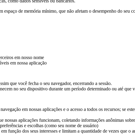
icas, como dados sensíveis ou bancários.
m espaço de memória mínimo, que não afetam o desempenho do seu com
terceiros em nosso nome
iáveis em nossa aplicação
ssim que você fecha o seu navegador, encerrando a sessão.
ecem no seu dispositivo durante um período determinado ou até que v
a navegação em nossas aplicações e o acesso a todos os recursos; se e
ue nossas aplicações funcionam, coletando informações anônimas sobre
referências e escolhas (como seu nome de usuário)
em função dos seus interesses e limitam a quantidade de vezes que o a